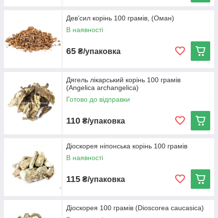
Девʼсил корінь 100 грамів, (Оман)
Корінь Левзеї сафлоровидной
В наявності
Широко використовується при занепаді сил і виснаженні
65
₴/упаковка
організму. Надає тонізуючу і збуджуючу дію.
Дягель лікарський корінь 100 грамів
(Angelica archangelica)
Готово до відправки
110
₴/упаковка
Діоскорея ніпонська корінь 100 грамів
В наявності
115
₴/упаковка
Діоскорея 100 грамів (Dioscorea caucasica)