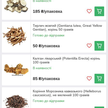
В наявності
Червоний корінь
185
₴/упаковка
Корінь Копійочник чайного містить цілий ряд цілющих
речовин, включаючи амінокислоти і катехіни. Відмінно
сприяє нормалізації крові.
Тирлич жовтий (Gentiana lutea, Great Yellow
Gentian), корінь 50 грамів
Готово до відправки
50
₴/упаковка
Калган лікарський (Potentilla Erecta) корінь
100 грамів
В наявності
85
₴/упаковка
Коріння Морозника кавказького (Helleborus
caucasicus), не мелений 100 грамів
Готово до відправки
Корінь Родіоли рожевої