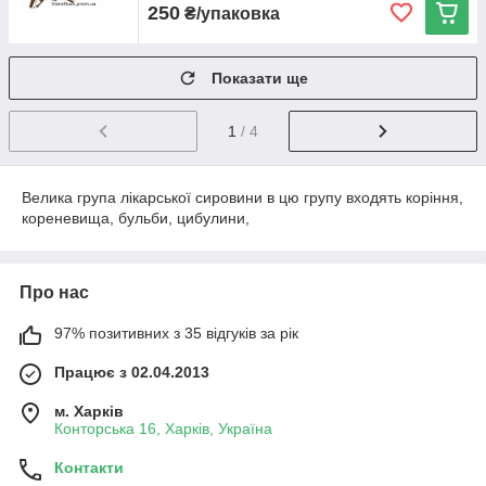
250
₴/упаковка
Зробіть замовлення в електронній формі.
1
Показати ще
Підтвердите покупку по телефону.
2
1
/ 4
Передплата чи наложений платіж.
3
Велика група лікарської сировини в цю групу входять коріння,
Доставка по областях України.
4
кореневища, бульби, цибулини,
Про нас
Перевірена століттями фитопродукция
97% позитивних з 35 відгуків за рік
за доступною ціною
Працює з 02.04.2013
Подбайте про здоров'я себе та своїх близьких!
м. Харків
Переконайтеся в ефективності коріння самі, залишивши
Конторська 16, Харків, Україна
заявку на покупку в інтернет-маркеті «Хлорофітум».
Контакти