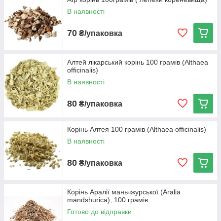
Оперативна доставка по Україні та найближчого
В наявності
зарубіжжя.
70
₴/упаковка
Перейти в каталог
Алтей лікарський корінь 100 грамів (Althaea
officinalis)
Найактуальніші
В наявності
80
₴/упаковка
Корінь Алтея 100 грамів (Althaea officinalis)
В наявності
80
₴/упаковка
Корінь Аралії маньчжурської (Aralia
mandshurica), 100 грамів
Готово до відправки