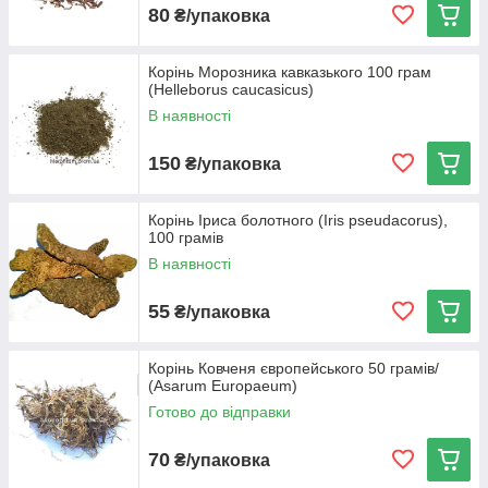
80
₴/упаковка
Багата мікроелементами засіб буде актуально при
проблемах з тиском і стане відмінним помічником у
Корінь Морозника кавказького 100 грам
відновленні після травм або операцій.
(Helleborus caucasicus)
В наявності
150
Чому наша продукція так цінується в
₴/упаковка
медицині?
Корінь Іриса болотного (Iris pseudacorus),
100 грамів
Дієвість
В наявності
Коріння рослин накопичують в собі безліч
корисних речовин і відмінно зберігають їх.
55
₴/упаковка
Це кращий вибір для приготування
настоїв, відварів, косметики.
Корінь Ковченя європейського 50 грамів/
Різнобічність
(Asarum Europaeum)
Багато коріння ефективно протистоять
Готово до відправки
цілого ряду захворювань. Крім цього,
вони підходять для профілактики та
70
₴/упаковка
відновлювальних процедур.