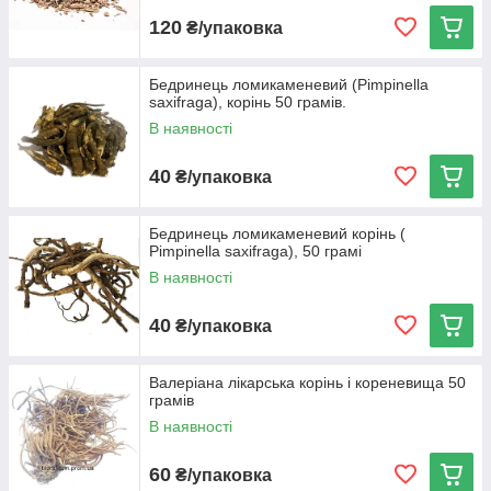
120
₴/упаковка
Корінь Червоної щітки
Бедринець ломикаменевий (Pimpinella
saxifraga), корінь 50 грамів.
Універсальний засіб, створене природою гірського
В наявності
Алтаю. Чинить благотворний вплив на весь організм,
сприяє омолодженню.
40
₴/упаковка
Бедринець ломикаменевий корінь (
Pimpinella saxifraga), 50 грамі
В наявності
40
₴/упаковка
Валеріана лікарська корінь і кореневища 50
грамів
В наявності
60
₴/упаковка