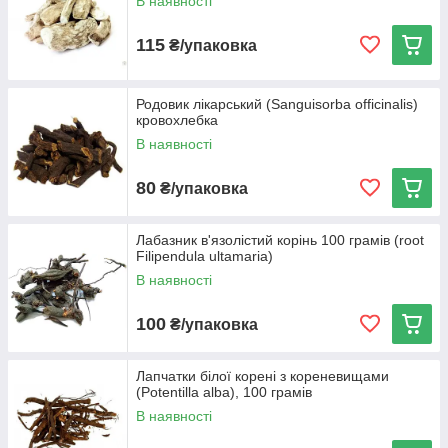
В наявності
Впевнені у високій якості і ефективності
запропонованих коренів. Гарантуємо
115
₴/упаковка
свіжість всієї продукції.
Весь запропонований асортимент
Родовик лікарський (Sanguisorba officinalis)
доступний на наших складах для
кровохлебка
роздрібних і оптових покупців.
В наявності
Підтримуємо оптимальні ціни на весь товар
і найнижчі в Україні ціни на алтайські трави.
80
₴/упаковка
Оперативно обробляємо надійшли заявки.
Дбаємо про свіжості коренів, відправляючи
Лабазник в'язолістий корінь 100 грамів (root
Filipendula ultamaria)
замовлення «Новою Поштою».
В наявності
Асортимент коріння
100
₴/упаковка
Лапчатки білої корені з кореневищами
(Potentilla alba), 100 грамів
Як здійснити покупку?
В наявності