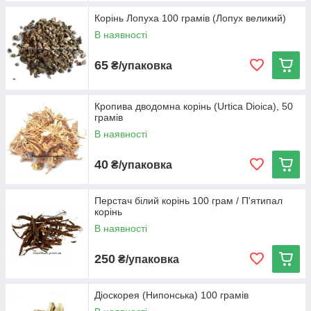
Якість
Корінь Лопуха 100 грамів (Лопух великий)
Пропонуємо перевірену продукцію від
В наявності
збирачів з багаторічним досвідом. Вони
строго дотримуються всі нюанси
правильного збирання, сушіння та
65
₴/упаковка
зберігання коренів.
Варіативність
Кропива дводомна корінь (Urtica Dioica), 50
В наявності представлений багатий
грамів
асортимент коріння з Кавказу, України та
В наявності
гірничого Алтаю. Ви обов'язково знайдете
те, що актуально саме для вас.
40
₴/упаковка
Ознайомитися з вибором
Перстач білий корінь 100 грам / П'ятипал
корінь
В наявності
250
«Хлорофітум» — сучасний магазин
₴/упаковка
давніх цілющих засобів!
Діоскорея (Нипонська) 100 грамів