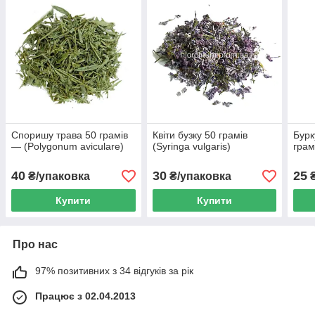
Споришу трава 50 грамів
Квіти бузку 50 грамів
Бурк
— (Polygonum aviculare)
(Syringa vulgaris)
грам
40
30
25
₴/упаковка
₴/упаковка
₴
Купити
Купити
Про нас
97% позитивних з 34 відгуків за рік
Працює з 02.04.2013