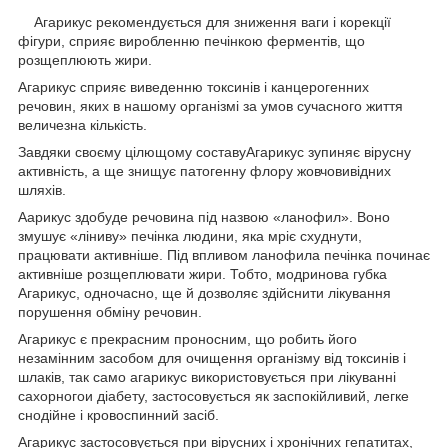
Агарикус рекомендується для зниження ваги і корекції
фігури, сприяє виробленню печінкою ферментів, що
розщеплюють жири.
Агарикус сприяє виведенню токсинів і канцерогенних
речовин, яких в нашому організмі за умов сучасного життя
величезна кількість.
Завдяки своєму цілющому составуАгарикус зупиняє вірусну
активність, а ще знищує патогенну флору жовчовивідних
шляхів.
Аарикус здобуде речовина під назвою «ланофил». Воно
змушує «ліниву» печінка людини, яка мріє схуднути,
працювати активніше. Під впливом ланофила печінка починає
активніше розщеплювати жири. Тобто, модринова губка
Агарикус, одночасно, ще й дозволяє здійснити лікування
порушення обміну речовин.
Агарикус є прекрасним проносним, що робить його
незамінним засобом для очищення організму від токсинів і
шлаків, так само агарикус використовується при лікуванні
сахорногои діабету, застосовується як заспокійливий, легке
снодійне і кровоспинний засіб.
Агарикус застосовується при вірусних і хронічних гепатитах,