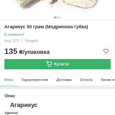
Агарикус 50 грам (Модринова губка)
В наявності
Код: 279
Роздріб
135
₴/упаковка
Купити
Опис
Характеристики
Доставка
Оплата
Умови п
Опис
Агарикус
Agaricus