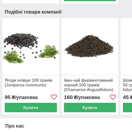
Подібні товари компанії
Ягоди ялівцю 100 грамів
Іван-чай ферментований
Шовк
(Juniperus communis)
чорний 100 грамів
50 г
(Chamerion Angustifolium)
foli
95
160
45
₴/упаковка
₴/упаковка
₴
Купити
Купити
Про нас