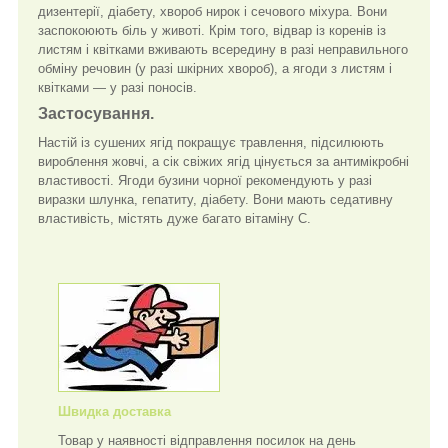
дизентерії, діабету, хвороб нирок і сечового міхура. Вони
заспокоюють біль у животі. Крім того, відвар із коренів із
листям і квітками вживають всередину в разі неправильного
обміну речовин (у разі шкірних хвороб), а ягоди з листям і
квітками — у разі поносів.
Застосування.
Настій із сушених ягід покращує травлення, підсилюють
вироблення жовчі, а сік свіжих ягід цінується за антимікробні
властивості. Ягоди бузини чорної рекомендують у разі
виразки шлунка, гепатиту, діабету. Вони мають седативну
властивість, містять дуже багато вітаміну С.
Швидка доставка
Товар у наявності відправлення посилок на день