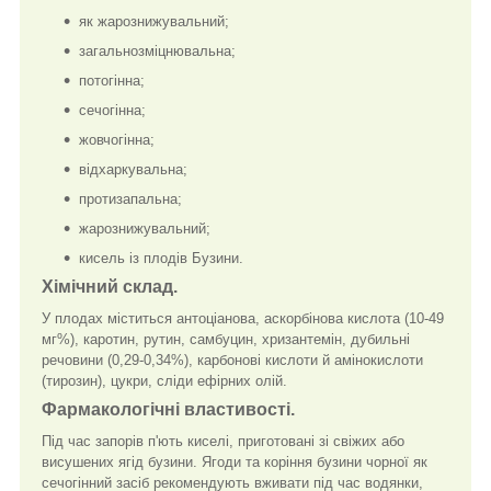
як жарознижувальний;
загальнозміцнювальна;
потогінна;
сечогінна;
жовчогінна;
відхаркувальна;
протизапальна;
жарознижувальний;
кисель із плодів Бузини.
Хімічний склад.
У плодах міститься антоціанова, аскорбінова кислота (10-49
мг%), каротин, рутин, самбуцин, хризантемін, дубильні
речовини (0,29-0,34%), карбонові кислоти й амінокислоти
(тирозин), цукри, сліди ефірних олій.
Фармакологічні властивості.
Під час запорів п'ють киселі, приготовані зі свіжих або
висушених ягід бузини. Ягоди та коріння бузини чорної як
сечогінний засіб рекомендують вживати під час водянки,