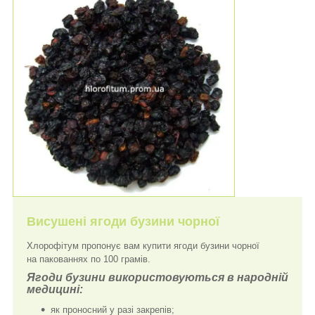
Висушені ягоди бузини чорної
Хлорофітум пропонує вам купити ягоди бузини чорної
на пакованнях по 100 грамів.
Ягоди бузини використовуються в народній
медицині:
як проносний у разі закрепів;