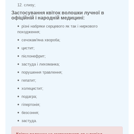
слизу;
Застосування квіток волошки лучної в
офіційній і народній медицині:
різні набряки серцевого як так і ниркового
походження;
сечокам'яна хвороба;
цистит;
пієлонефрит;
застуда і лихоманка;
порушення травлення;
гепатит;
холецистит;
подагра;
гіпертонія;
безсоння;
застуда.