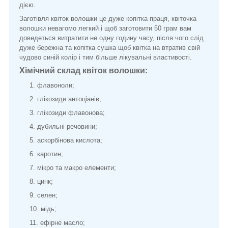
дією.
Заготівля квіток волошки це дуже копітка праця, квіточка
волошки невагомо легкий і щоб заготовити 50 грам вам
доведеться витратити не одну годину часу, після чого слід
дуже бережна та копітка сушка щоб квітка на втратив свій
чудово синій колір і тим більше лікувальні властивості.
Хімічний склад квіток волошки:
флавоноли;
глікозиди антоціанів;
глікозиди флавонова;
дубильні речовини;
аскорбінова кислота;
каротин;
мікро та макро елементи;
цинк;
селен;
мідь;
ефірне масло;