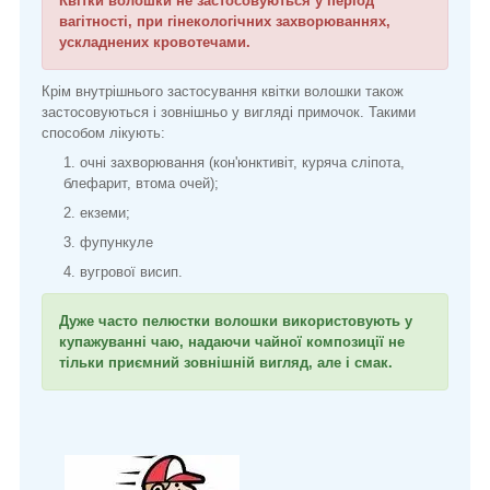
Квітки волошки не застосовуються у період
вагітності, при гінекологічних захворюваннях,
ускладнених кровотечами.
Крім внутрішнього застосування квітки волошки також
застосовуються і зовнішньо у вигляді примочок. Такими
способом лікують:
очні захворювання (кон'юнктивіт, куряча сліпота,
блефарит, втома очей);
екземи;
фупункуле
вугрової висип.
Дуже часто пелюстки волошки використовують у
купажуванні чаю, надаючи чайної композиції не
тільки приємний зовнішній вигляд, але і смак.