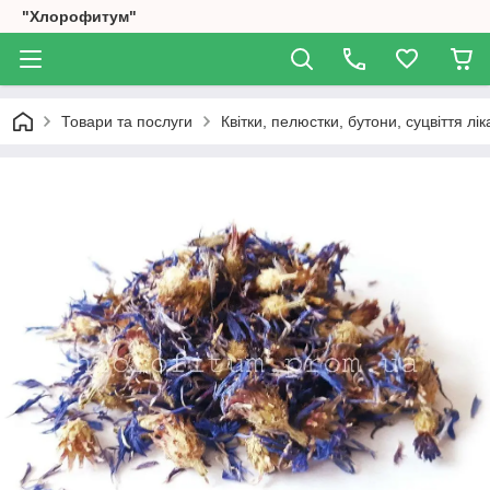
"Хлорофитум"
Товари та послуги
Квітки, пелюстки, бутони, суцвіття лі