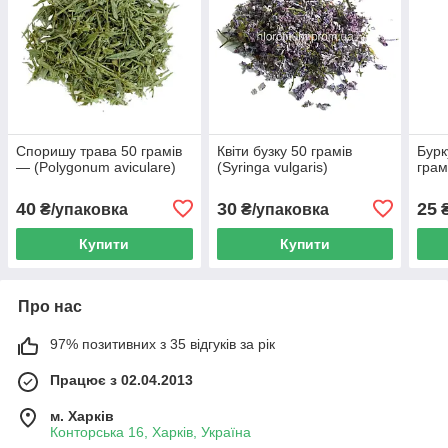
Споришу трава 50 грамів
Квіти бузку 50 грамів
Бурк
— (Polygonum aviculare)
(Syringa vulgaris)
грам
40
30
25
₴/упаковка
₴/упаковка
₴
Купити
Купити
Про нас
97% позитивних з 35 відгуків за рік
Працює з 02.04.2013
м. Харків
Конторська 16, Харків, Україна