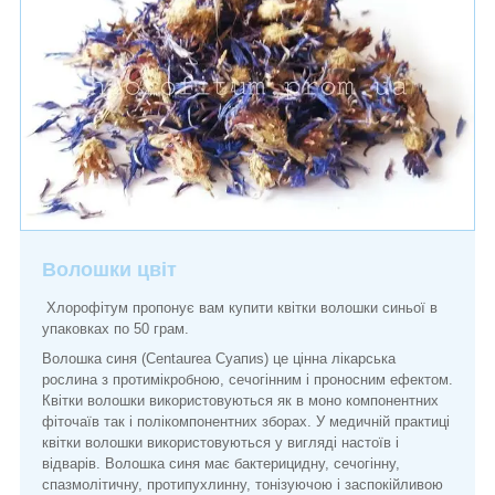
Волошки цвіт
Хлорофітум пропонує вам купити квітки волошки синьої в
упаковках по 50 грам.
Волошка синя (Сentaurea Суапиѕ) це цінна лікарська
рослина з протимікробною, сечогінним і проносним ефектом.
Квітки волошки використовуються як в моно компонентних
фіточаїв так і полікомпонентних зборах. У медичній практиці
квітки волошки використовуються у вигляді настоїв і
відварів. Волошка синя має бактерицидну, сечогінну,
спазмолітичну, протипухлинну, тонізуючою і заспокійливою