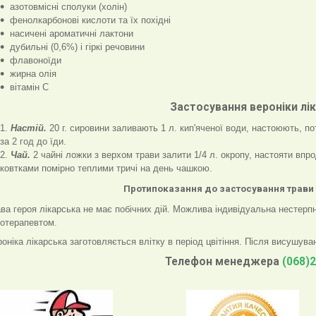
азотовмісні сполуки (холін)
фенолкарбонові кислоти та їх похідні
насичені ароматичні лактони
дубильні (0,6%) і гіркі речовини
флавоноїди
жирна олія
вітамін С
Застосування вероніки лі
Настій.
20 г. сировини заливають 1 л. кип'яченої води, настоюють, п
за 2 год до їди.
Чай.
2 чайні ложки з верхом трави залити 1/4 л. окропу, настояти впр
ковтками помірно теплими тричі на день чашкою.
Протипоказання до застосування трави 
ва героя лікарська не має побічних дій. Можлива індивідуальна нестерп
тотерапевтом.
оніка лікарська заготовляється влітку в період цвітіння. Після висушув
Телефон менеджера
(068)