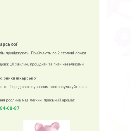
карської
отім проціджують. Приймають по 2 столові ложки
одовж 10 хвилин, процідити та пити невеликими
сірники лікарської
ність. Перед застосуванням проконсультуйтеся з
ання рослина має легкий, приємний аромат.
284-00-87