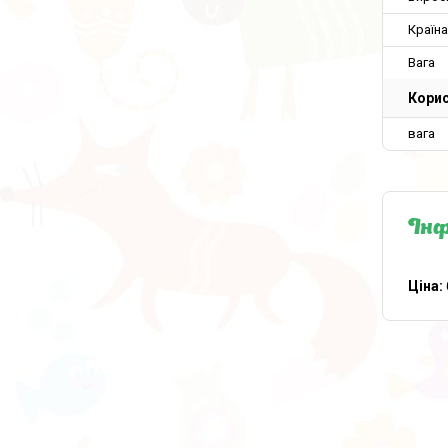
Країн
Вага
Корис
вага
Інф
Ціна: