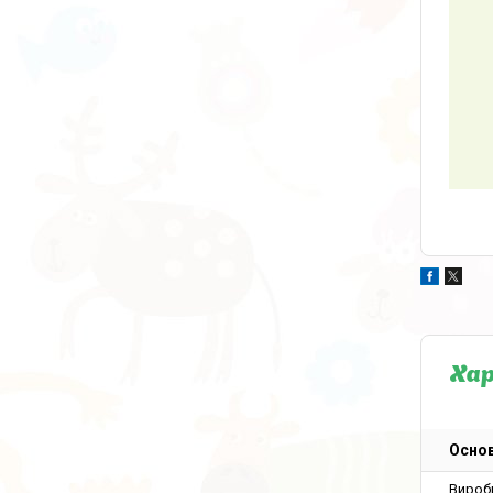
Ха
Основ
Вироб