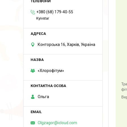
+380 (68) 179-40-55
Kyivstar
Конторська 16, Харків, Україна
«Хлорофітум»
Тра
фі
Ольга
Вер
Olgzagor@icloud.com