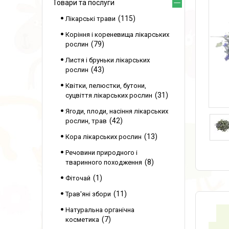
Товари та послуги
115
Лікарські трави
Коріння і кореневища лікарських
79
рослин
Листя і бруньки лікарських
43
рослин
Квітки, пелюстки, бутони,
31
суцвіття лікарських рослин
Ягоди, плоди, насіння лікарських
42
рослин, трав
13
Кора лікарських рослин
Речовини природного і
8
тваринного походження
1
Фіточай
11
Трав'яні збори
Натуральна органічна
7
косметика