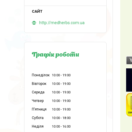
http://medherbs.com.ua
Графік роботи
Понеділок
10:00
19:00
Вівторок
10:00
19:00
Середа
10:00
19:00
Четвер
10:00
19:00
Пʼятниця
10:00
19:00
Субота
10:00
18:00
Неділя
10:00
16:00