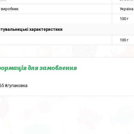
а виробник
Україна
100 г
тувальницькі характеристики
100 г
ормація для замовлення
65 ₴/упаковка