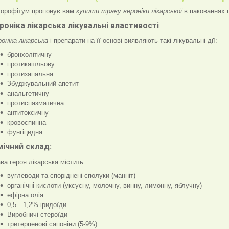
орофітум пропонує вам
купити траву вероніки лікарської
в пакованнях п
роніка лікарська лікувальні властивості
оніка лікарська
і препарати на її основі виявляють такі лікувальні дії:
бронхолітичну
протикашльову
протизапальна
Збуджувальний апетит
анальгетичну
протиспазматична
антитоксичну
кровоспинна
фунгіцидна
мічний склад:
ва героя лікарська містить:
вуглеводи та споріднені сполуки (манніт)
органічні кислоти (уксусну, молочну, винну, лимонну, яблучну)
ефірна олія
0,5—1,2% іридоїди
Виробничі стероїди
тритерпенові сапоніни (5-9%)