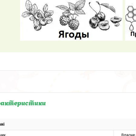
рактеристики
ні
ник
Власне