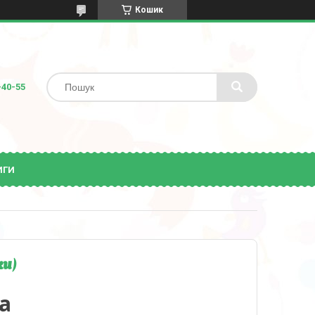
Кошик
-40-55
ИГИ
ки)
а