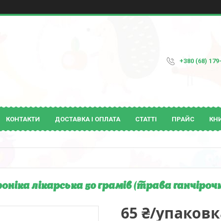
+380 (68) 179
КОНТАКТИ
ДОСТАВКА І ОПЛАТА
СТАТТІ
ПРАЙС
КН
оніка лікарська 50 грамів (трава ганчіроч
65 ₴/упаковк