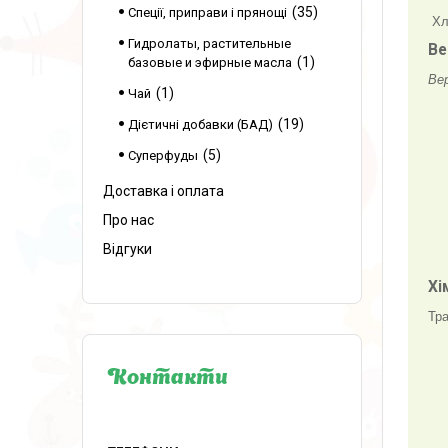
35
Спеції, приправи і прянощі
Хл
Гидролаты, растительные
Ве
1
базовые и эфирные масла
Вер
1
Чай
19
Дієтичні добавки (БАД)
5
Суперфуды
Доставка і оплата
Про нас
Відгуки
Хі
Тра
Контакти