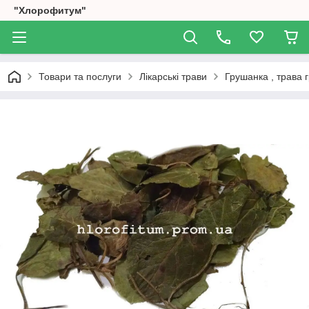
"Хлорофитум"
Товари та послуги
Лікарські трави
Грушанка , трава 