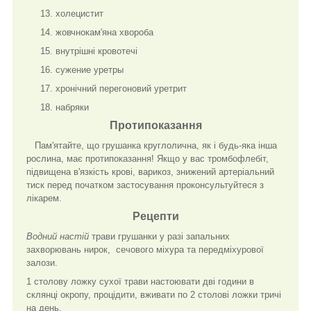
холецистит
жовчнокам'яна хвороба
внутрішні кровотечі
сужение уретры
хронічний перегоновий уретрит
набряки
Протипоказання
Пам'ятайте, що грушанка круглолична, як і будь-яка інша
рослина, має протипоказання! Якщо у вас тромбофлебіт,
підвищена в'язкість крові, варикоз, знижений артеріальний
тиск перед початком застосування проконсультуйтеся з
лікарем.
Рецепти
Водний настій
трави грушанки у разі запальних
захворювань нирок, сечового міхура та передміхурової
залози.
1 столову ложку сухої трави настоювати дві години в
склянці окропу, процідити, вживати по 2 столові ложки тричі
на день.