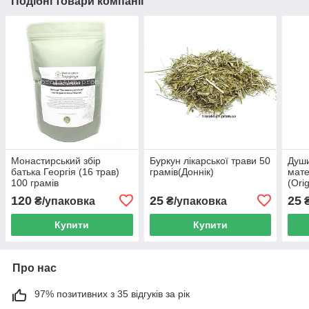
Подібні товари компанії
Монастирський збір
Буркун лікарської трави 50
Души
батька Георгія (16 трав)
грамів(Доннік)
мате
100 грамів
(Ori
120
25
25
₴/упаковка
₴/упаковка
₴
Купити
Купити
Про нас
97% позитивних з 35 відгуків за рік