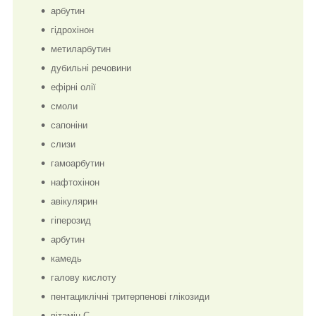
арбутин
гідрохінон
метиларбутин
дубильні речовини
ефірні олії
смоли
сапоніни
слизи
гамоарбутин
нафтохінон
авікулярин
гіперозид
арбутин
камедь
галову кислоту
пентациклічні тритерпенові глікозиди
вітамін С