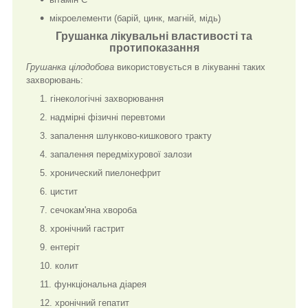
мікроелементи (барій, цинк, магній, мідь)
Грушанка лікувальні властивості та
протипоказання
Грушанка цілодобова
використовується в лікуванні таких
захворювань:
гінекологічні захворювання
надмірні фізичні перевтоми
запалення шлунково-кишкового тракту
запалення передміхурової залози
хронический пиелонефрит
цистит
сечокам'яна хвороба
хронічний гастрит
ентеріт
колит
функціональна діарея
хронічний гепатит