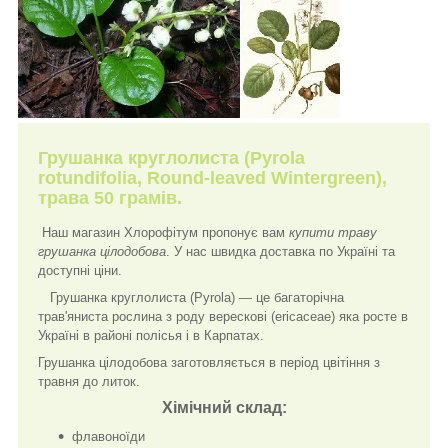
Грушанка круглолиста (Pyrola
rotundifolia, Round-leaved Wintergreen),
трава 50 грамів.
Наш магазин Хлорофітум пропонує вам
купити траву
грушанка цілодобова
. У нас швидка доставка по Україні та
доступні ціни.
Грушанка круглолиста (Pyrola) — це багаторічна
трав'яниста рослина з роду верескові (
ericaceae
) яка росте в
Україні в районі полісья і в Карпатах.
Грушанка цілодобова заготовляється в період цвітіння з
травня до литок.
Хімічний склад:
флавоноїди