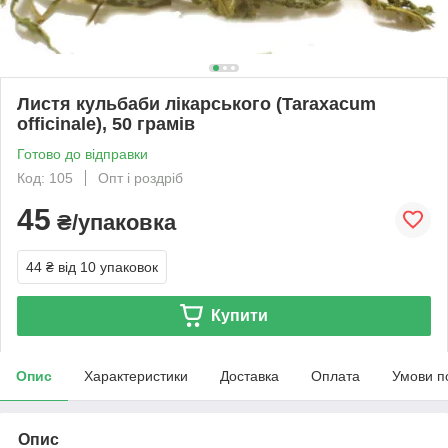
Листя кульбаби лікарського (Taraxacum
officinale), 50 грамів
Готово до відправки
Код: 105
Опт і роздріб
45
₴/упаковка
44 ₴
від 10 упаковок
Купити
Опис
Характеристики
Доставка
Оплата
Умови п
Опис