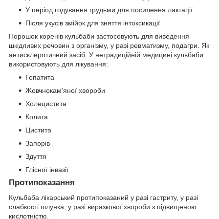
У період годування грудьми для посилення лактації
Після укусів змійок для зняття інтоксикації
Порошок коренів кульбаби застосовують для виведення
шкідливих речовин з організму, у разі ревматизму, подагри. Як
антисклеротичний засіб. У нетрадиційній медицині кульбаби
використовують для лікування:
Гепатита
Жовчнокам'яної хвороби
Холецистита
Колита
Цистита
Запорів
Здуття
Глісної інвазії
Протипоказання
Кульбаба лікарський протипоказаний у разі гастриту, у разі
слабкості шлунка, у разі виразкової хвороби з підвищеною
кислотністю.