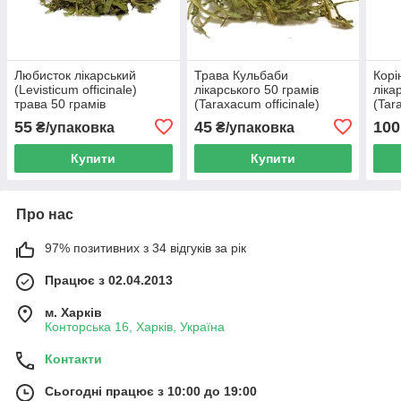
Любисток лікарський
Трава Кульбаби
Корі
(Levisticum officinale)
лікарського 50 грамів
ліка
трава 50 грамів
(Taraxacum officinale)
(Tar
55
45
100
₴/упаковка
₴/упаковка
Купити
Купити
Про нас
97% позитивних з 34 відгуків за рік
Працює з 02.04.2013
м. Харків
Конторська 16, Харків, Україна
Контакти
Сьогодні працює з 10:00 до 19:00