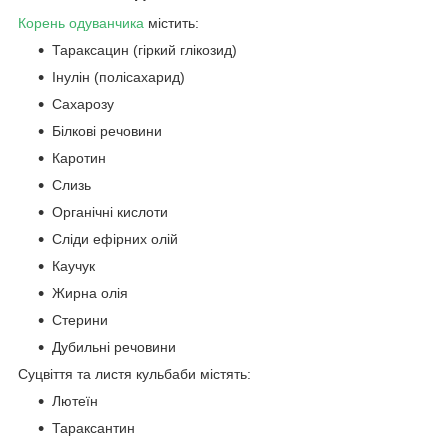
Корень одуванчика
містить:
Тараксацин (гіркий глікозид)
Інулін (полісахарид)
Сахарозу
Білкові речовини
Каротин
Слизь
Органічні кислоти
Сліди ефірних олій
Каучук
Жирна олія
Стерини
Дубильні речовини
Суцвіття та листя кульбаби містять:
Лютеїн
Тараксантин