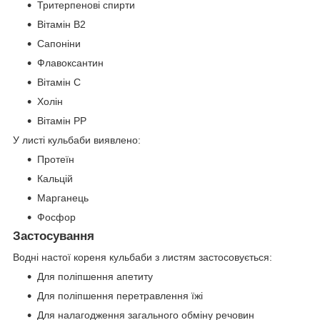
Тритерпенові спирти
Вітамін В2
Сапоніни
Флавоксантин
Вітамін С
Холін
Вітамін PP
У листі кульбаби виявлено:
Протеїн
Кальцій
Марганець
Фосфор
Застосування
Водні настої кореня кульбаби з листям застосовується:
Для поліпшення апетиту
Для поліпшення перетравлення їжі
Для налагодження загального обміну речовин