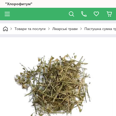
"Хлорофитум"
Товари та послуги
Лікарські трави
Пастушна сумка тр