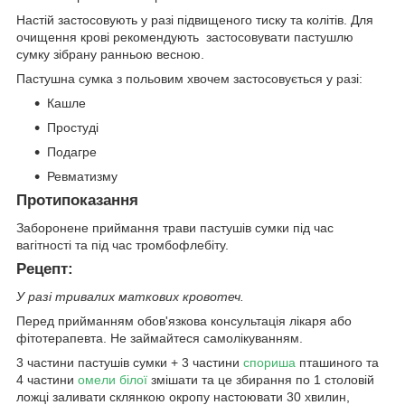
Настій застосовують у разі підвищеного тиску та колітів. Для
очищення крові рекомендують застосовувати пастушлю
сумку зібрану ранньою весною.
Пастушна сумка з польовим хвочем застосовується у разі:
Кашле
Простуді
Подагре
Ревматизму
Протипоказання
Заборонене приймання трави пастушів сумки під час
вагітності та під час тромбофлебіту.
Рецепт:
У разі тривалих маткових кровотеч.
Перед прийманням обов'язкова консультація лікаря або
фітотерапевта. Не займайтеся самолікуванням.
3 частини пастушів сумки + 3 частини
спориша
пташиного та
4 частини
омели білої
змішати та це збирання по 1 столовій
ложці заливати склянкою окропу настоювати 30 хвилин,