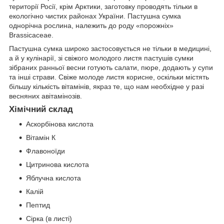
території Росії, крім Арктики, заготовку проводять тільки в
екологічно чистих районах України. Пастушна сумка
однорічна рослина, належить до роду «порожніх»
Brassicaceae.
Пастушна сумка широко застосовується не тільки в медицині,
а й у кулінарії, зі свіжого молодого листя пастушів сумки
зібраних ранньої весни готують салати, пюре, додають у супи
та інші страви. Свіже молоде листя корисне, оскільки містять
більшу кількість вітамінів, якраз те, що нам необхідне у разі
весняних авітамінозів.
Хімічний склад
Аскорбінова кислота
Вітамін К
Флавоноїди
Цитринова кислота
Яблучна кислота
Калій
Пептид
Сірка (в листі)