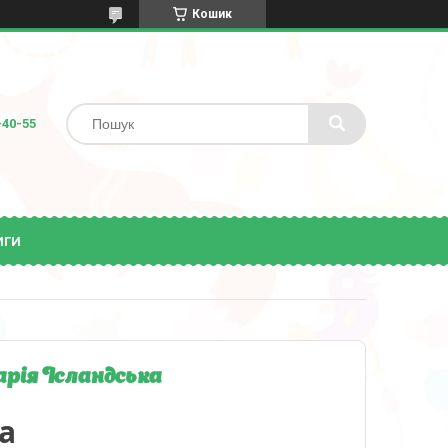
Кошик
-40-55
ИГИ
арія Ісландська
а