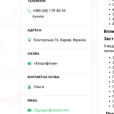
+380 (68) 179-40-55
Kyivstar
Впли
Заст
Конторська 16, Харків, Україна
У мед
леген
«Хлорофітум»
Ольга
Olgzagor@icloud.com
Про