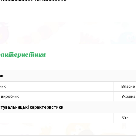
рактеристики
ні
ник
Власне
а виробник
Україна
тувальницькі характеристики
50 г