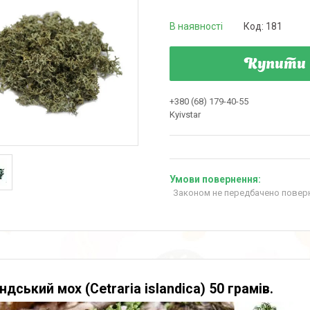
В наявності
Код:
181
Купити
+380 (68) 179-40-55
Kyivstar
Законом не передбачено поверн
ндський мох (Cetraria islandica) 50 грамів.