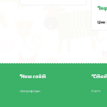
Інф
Ціна:
Наш сайт
Стат
«Хлорофітум»
Статті