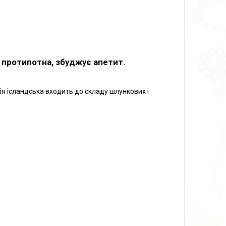
 протипотна, збуджує апетит.
ія ісландська входить до складу шлункових і