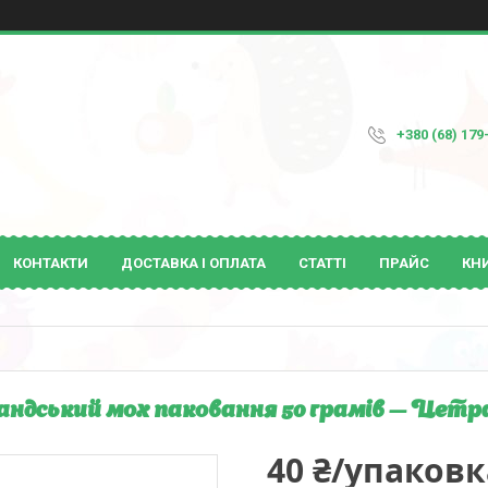
+380 (68) 179
КОНТАКТИ
ДОСТАВКА І ОПЛАТА
СТАТТІ
ПРАЙС
КН
андський мох паковання 50 грамів — Цетр
40 ₴/упаковк