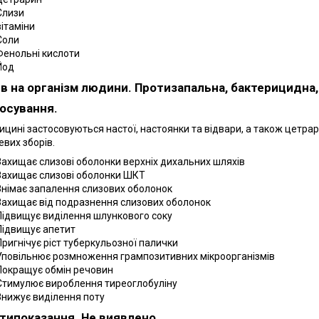
Слизи
вітаміни
Соли
Фенольні кислоти
Йод
в на організм людини.
Протизапальна, бактерицидна,
осування.
ицині застосовуються настої, настоянки та відвари, а також цетрар
евих зборів.
Захищає слизові оболонки верхніх дихальних шляхів
Захищає слизові оболонки ШКТ
Знімає запалення слизових оболонок
Захищає від подразнення слизових оболонок
Підвищує виділення шлункового соку
Підвищує апетит
Пригнічує ріст туберкульозної палички
Уповільнює розмноження грампозитивних мікроорганізмів
Покращує обмін речовин
Стимулює вироблення тиреоглобуліну
Знижує виділення поту
типоказання.
Не виявлено