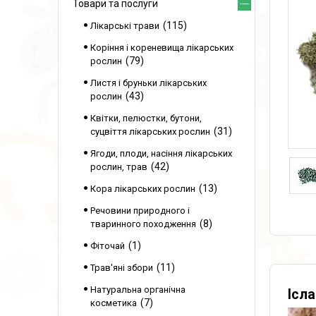
Товари та послуги
115
Лікарські трави
Коріння і кореневища лікарських
79
рослин
Листя і бруньки лікарських
43
рослин
Квітки, пелюстки, бутони,
31
суцвіття лікарських рослин
Ягоди, плоди, насіння лікарських
42
рослин, трав
13
Кора лікарських рослин
Речовини природного і
8
тваринного походження
1
Фіточай
11
Трав'яні збори
Натуральна органічна
Ісла
7
косметика