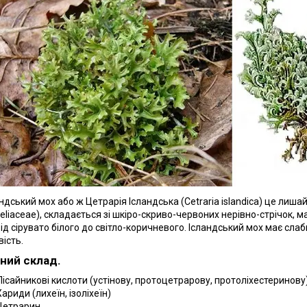
дський мох або ж Цетрарія Ісландська (
Cetraria
islandica
) це лиша
eliaceae), складається зі шкіро-скриво-червоних нерівно-стрічок, м
від сірувато білого до світло-коричневого. Ісландський мох має слаб
вість.
чний склад.
Лісайникові кислоти (устінову, протоцетрарову, протоліхестеринову
Хариди (лихеїн, ізоліхеїн)
Цетрарин