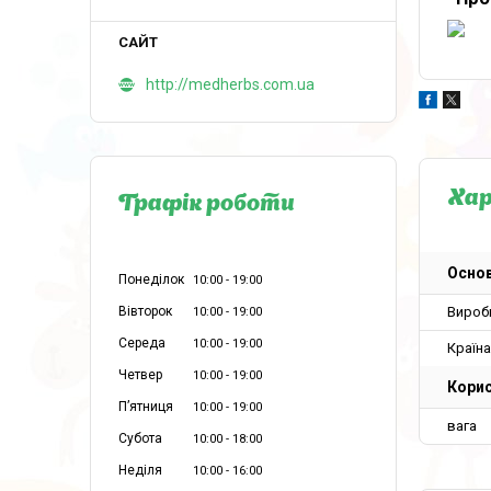
http://medherbs.com.ua
Ха
Графік роботи
Основ
Понеділок
10:00
19:00
Вівторок
Вироб
10:00
19:00
Середа
10:00
19:00
Країн
Четвер
10:00
19:00
Корис
Пʼятниця
10:00
19:00
вага
Субота
10:00
18:00
Неділя
10:00
16:00