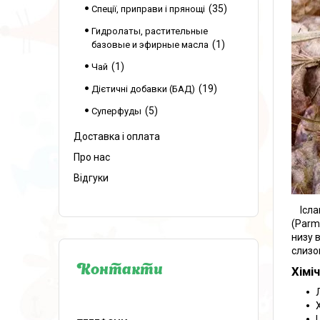
35
Спеції, приправи і прянощі
Гидролаты, растительные
1
базовые и эфирные масла
1
Чай
19
Дієтичні добавки (БАД)
5
Суперфуды
Доставка і оплата
Про нас
Відгуки
Іслан
(Parm
низу 
слизо
Контакти
Хімі