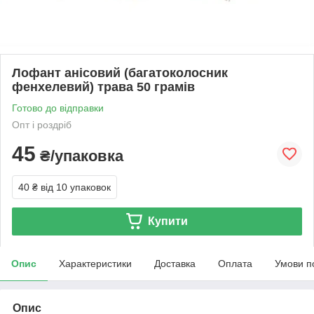
Лофант анісовий (багатоколосник
фенхелевий) трава 50 грамів
Готово до відправки
Опт і роздріб
45
₴/упаковка
40 ₴
від 10 упаковок
Купити
Опис
Характеристики
Доставка
Оплата
Умови п
Опис