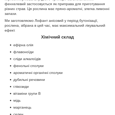
фенхелевий застосовується як приправа для приготування
різних страв. Ця рослина має пряно-ароматні, злегка лимонні
запахи.
Ми заготовляємо Лофант анісовий у період бутонізації,
рослина, зібрана в цей час, має максимальний лікувальний
ефект.
Хімічний склад
ефірна олія
флавоноїди
сліди алкалоїдів
фенольні сполуки
ароматичні органічні сполуки
дубильні речовини
глікозиди
вітаміни групи B
мідь
марганець
селен