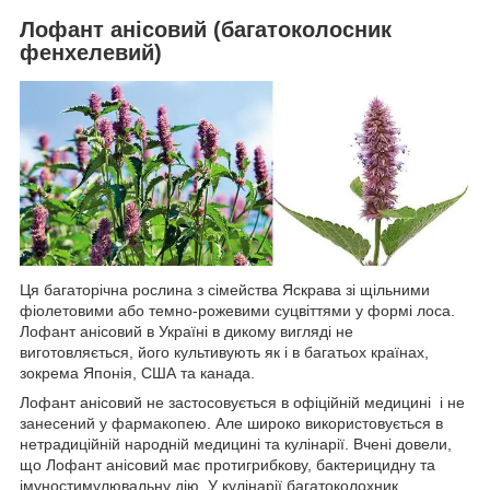
Лофант анісовий (багатоколосник
фенхелевий)
Ця багаторічна рослина з сімейства Яскрава зі щільними
фіолетовими або темно-рожевими суцвіттями у формі лоса.
Лофант анісовий в Україні в дикому вигляді не
виготовляється, його культивують як і в багатьох країнах,
зокрема Японія, США та канада.
Лофант анісовий не застосовується в офіційній медицині і не
занесений у фармакопею. Але широко використовується в
нетрадиційній народній медицині та кулінарії. Вчені довели,
що Лофант анісовий має протигрибкову, бактерицидну та
імуностимулювальну дію. У кулінарії багатоколохник