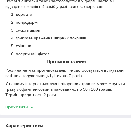
Лофант анісовий також застосовується у формі настоїв і
відварів як зовнішній засіб у разі таких захворювань:
дерматит
нейродерміт
сухість шкіри
грибкове ураження шкірних покривів
тріщини
алергічний діатез
Протипоказання
Рослина не має протипоказань. Не застосовується в лікуванні
вагітних, годувальниць і дітей до 7 років.
У нашому інтернет-магазині лікарських трав ви можете купити
траву лофант анісовий в пакованнях по 50 і 100 грамів.
Термін придатності 2 роки.
Приховати
Характеристики