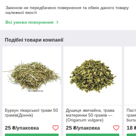
Законом не передбачено повернення та обмін даного товару
належної якості
Всі умови повернення
Подібні товари компанії
Буркун лікарської трави 50
Душиця звичайна, трава
Паст
грамів(Доннік)
материнки 50 грамів —
грам
(Origanum vulgare)
burs
25
25
18
₴/упаковка
₴/упаковка
₴