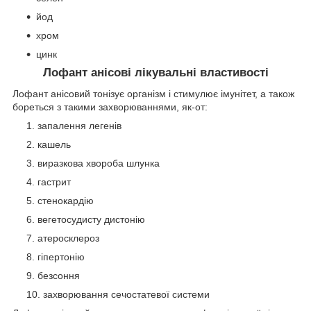
йод
хром
цинк
Лофант анісові лікувальні властивості
Лофант анісовий тонізує організм і стимулює імунітет, а також
бореться з такими захворюваннями, як-от:
запалення легенів
кашель
виразкова хвороба шлунка
гастрит
стенокардію
вегетосудисту дистонію
атеросклероз
гіпертонію
безсоння
захворювання сечостатевої системи