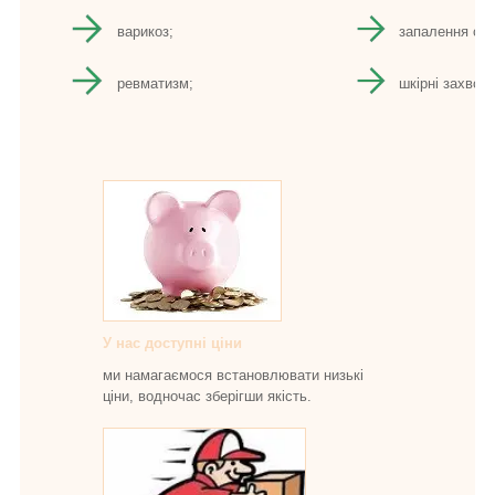
варикоз;
запалення сід
ревматизм;
шкірні захвор
У нас доступні ціни
ми намагаємося встановлювати низькі
ціни, водночас зберігши якість.