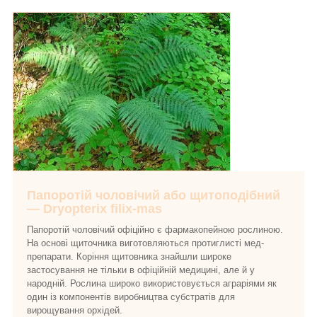
Папоротій чоловічий або щитоподібний
— Dryopterix filix-mas
Папоротій чоловічий офіційно є фармакопейною рослиною.
На основі щиточника виготовляються протиглисті мед-
препарати. Коріння щитовника знайшли широке
застосування не тільки в офіційній медицині, але й у
народній. Рослина широко використовується аграріями як
один із компонентів виробництва субстратів для
вирощування орхідей.