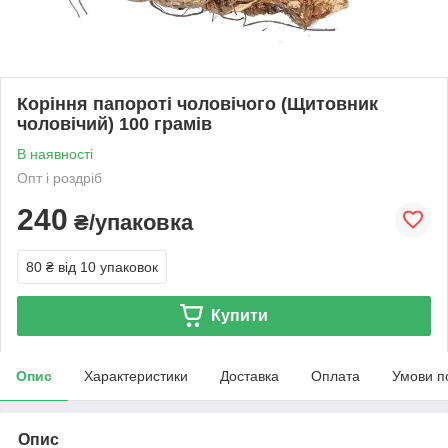
Коріння папороті чоловічого (Щитовник
чоловічий) 100 грамів
В наявності
Опт і роздріб
240
₴/упаковка
80 ₴
від 10 упаковок
Купити
Опис
Характеристики
Доставка
Оплата
Умови п
Опис