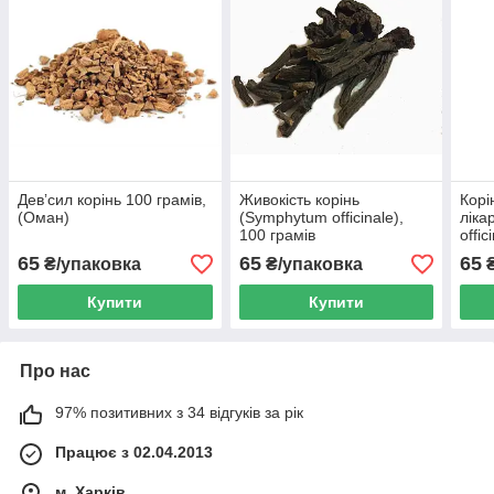
Девʼсил корінь 100 грамів,
Живокість корінь
Корі
(Оман)
(Symphytum officinale),
ліка
100 грамів
offic
65
65
65
₴/упаковка
₴/упаковка
₴
Купити
Купити
Про нас
97% позитивних з 34 відгуків за рік
Працює з 02.04.2013
м. Харків