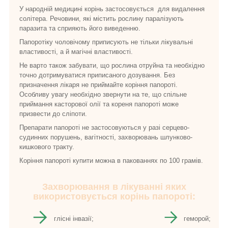
У народній медицині корінь застосовується для видалення
солітера. Речовини, які містить рослину паралізують
паразита та сприяють його виведенню.
Папоротіку чоловічому приписують не тільки лікувальні
властивості, а й магічні властивості.
Не варто також забувати, що рослина отруйна та необхідно
точно дотримуватися приписаного дозування. Без
призначення лікаря не приймайте коріння папороті.
Особливу увагу необхідно звернути на те, що спільне
приймання касторової олії та кореня папороті може
призвести до сліпоти.
Препарати папороті не застосовуються у разі серцево-
судинних порушень, вагітності, захворювань шлунково-
кишкового тракту.
Коріння папороті купити можна в пакованнях по 100 грамів.
Захворювання в лікуванні яких
використовується корінь папороті:
глісні інвазії;
геморой;