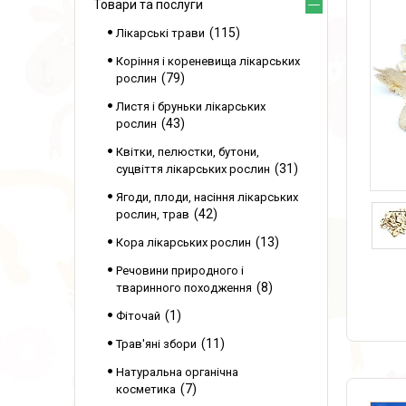
Товари та послуги
115
Лікарські трави
Коріння і кореневища лікарських
79
рослин
Листя і бруньки лікарських
43
рослин
Квітки, пелюстки, бутони,
31
суцвіття лікарських рослин
Ягоди, плоди, насіння лікарських
42
рослин, трав
13
Кора лікарських рослин
Речовини природного і
8
тваринного походження
1
Фіточай
11
Трав'яні збори
Натуральна органічна
7
косметика