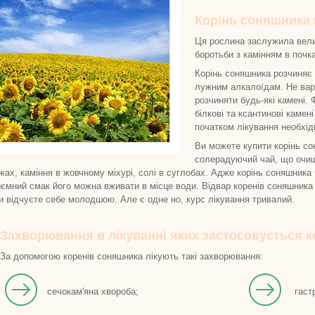
Корінь соняшника 
Ця рослина заслужила велик
боротьби з камінням в почк
Корінь соняшника розчиняє 
лужним алкалоїдам. Не вар
розчиняти будь-які камені. 
білкові та ксантинові каме
початком лікування необхід
Ви можете купити корінь со
солерадуючий чай, що очища
ках, каміння в жовчному міхурі, солі в суглобах. Адже корінь соняшника
ємний смак його можна вживати в місце води. Відвар коренів соняшника д
и відчуєте себе молодшою. Але є одне но, курс лікування тривалий.
Захворювання в лікуванні яких застосовується к
За допомогою коренів соняшника лікують такі захворювання:
сечокам'яна хвороба;
гаст