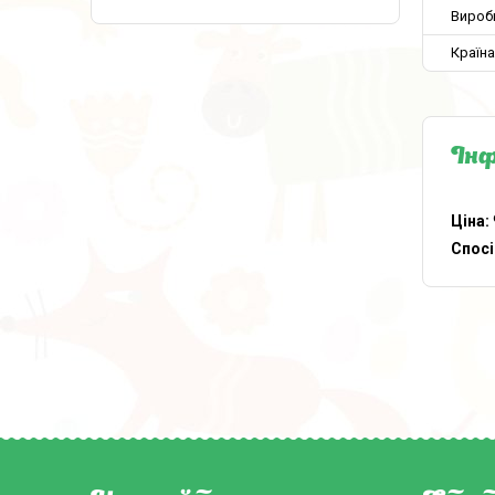
Вироб
Країн
Інф
Ціна:
Спосі