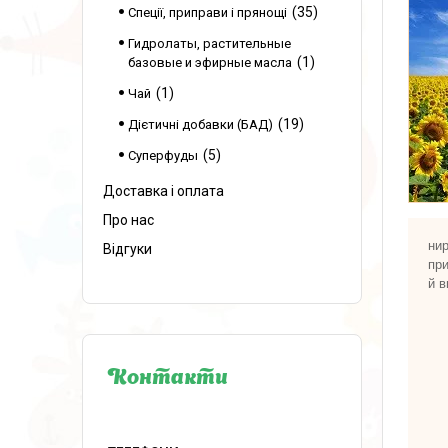
35
Спеції, приправи і прянощі
Гидролаты, растительные
1
базовые и эфирные масла
1
Чай
19
Дієтичні добавки (БАД)
5
Суперфуды
Доставка і оплата
Про нас
нир
Відгуки
при
й в
Контакти