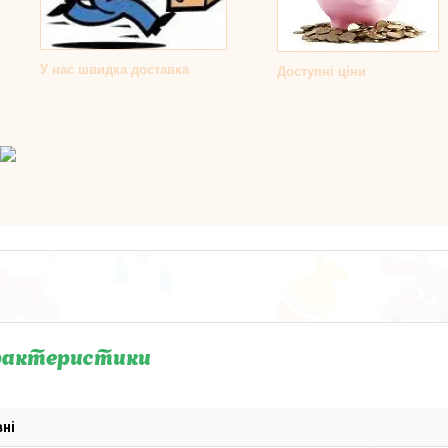
У нас швидка доставка
Доступні ціни
рактеристики
ні