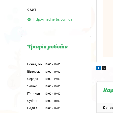
http://medherbs.com.ua
Графік роботи
Понеділок
10:00
19:00
Вівторок
10:00
19:00
Середа
10:00
19:00
Четвер
10:00
19:00
Ха
Пʼятниця
10:00
19:00
Субота
10:00
18:00
Основ
Неділя
10:00
16:00