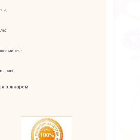
епи;
ль;
ищений тиск;
в спині.
я з лікарем.