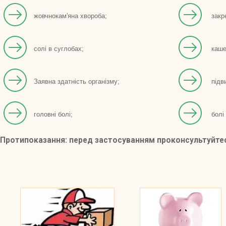
жовчнокам'яна хвороба;
закр
солі в суглобах;
каше
Заявна здатність організму;
підв
головні болі;
болі 
Протипоказання
: перед застосуванням проконсультуйтес