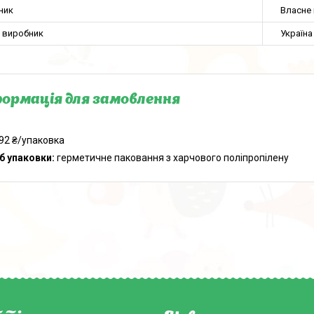
ник
Власне
а виробник
Україна
ормація для замовлення
92 ₴/упаковка
б упаковки:
герметичне паковання з харчового поліпропілену