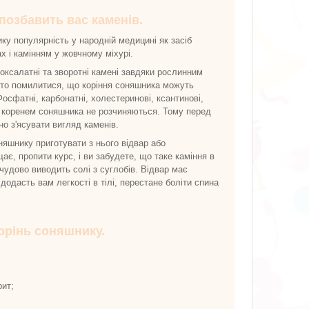
позбавить вас каменів.
у популярність у народній медицині як засіб
ах і камінням у жовчному міхурі.
оксалатні та зворотні камені завдяки рослинним
то помилитися, що коріння соняшника можуть
Фосфатні, карбонатні, холестеринові, ксантинові,
ні коренем соняшника не розчиняються. Тому перед
но з'ясувати вигляд каменів.
няшнику приготувати з нього відвар або
є, пропити курс, і ви забудете, що таке каміння в
 чудово виводить солі з суглобів. Відвар має
одасть вам легкості в тілі, перестане боліти спина
орінь соняшнику.
рит;