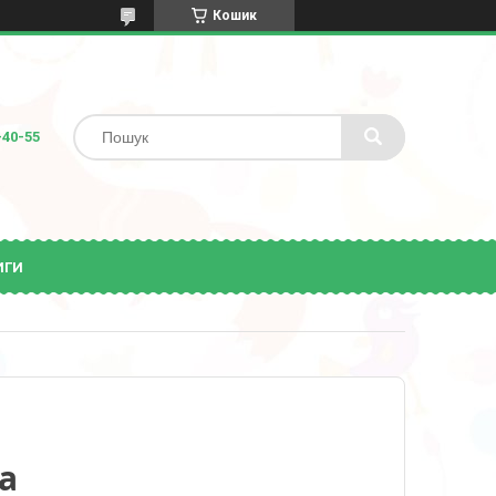
Кошик
-40-55
ИГИ
а