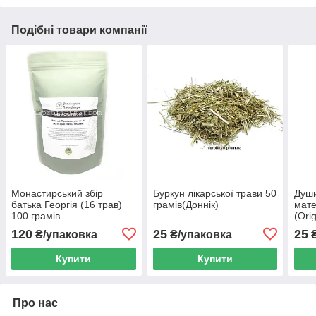
Подібні товари компанії
Монастирський збір
Буркун лікарської трави 50
Души
батька Георгія (16 трав)
грамів(Доннік)
мате
100 грамів
(Ori
120
25
25
₴/упаковка
₴/упаковка
₴
Купити
Купити
Про нас