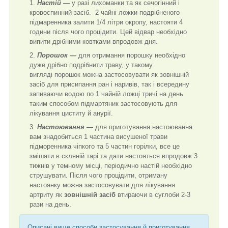
Настій —
у разі лихоманки та як сечогінний і
кровоспинний засіб. 2 чайні ложки подрібненого
підмаренника залити 1/4 літри окропу, настояти 4
години після чого процідити. Цей відвар необхідно
випити дрібними ковтками впродовж дня.
Порошок —
для отримання порошку необхідно
дуже дрібно подрібнити траву, у такому
вигляді порошок можна застосовувати як зовнішній
засіб для присипання ран і наривів, так і всередину
запиваючи водою по 1 чайній ложці тричі на день
таким способом підмартяник застосовують для
лікування циститу й анурії.
Настоювання —
для приготування настоювання
вам знадобиться 1 частина висушеної трави
підморенника чіпкого та 5 частин горілки, все це
змішати в скляній тарі та дати настояться впродовж 3
тижнів у темному місці, періодично настій необхідно
струшувати. Після чого процідити, отриману
настоянку можна застосовувати для лікування
артриту як
зовнішній засіб
втираючи в суглоби 2-3
рази на день.
Описані вище способи застосування й приготування