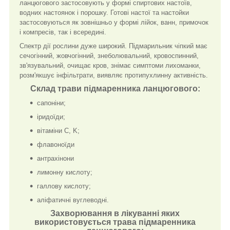
ланцюгового застосовують у формі спиртових настоїв,
водних настоянок і порошку. Готові настої та настойки
застосовуються як зовнішньо у формі лійок, ванн, примочок
і компресів, так і всередині.
Спектр дії рослини дуже широкий. Підмарильник чіпкий має
сечогінний, жовчогінний, знеболювальний, кровоспинний,
зв'язувальний, очищає кров, знімає симптоми лихоманки,
розм'якшує інфільтрати, виявляє протипухлинну активність.
Склад трави підмаренника ланцюгового:
сапоніни;
іридоїди;
вітаміни C, K;
флавоноїди
антрахінони
лимонну кислоту;
галлову кислоту;
аліфатичні вуглеводні.
Захворювання в лікуванні яких
використовується трава підмаренника