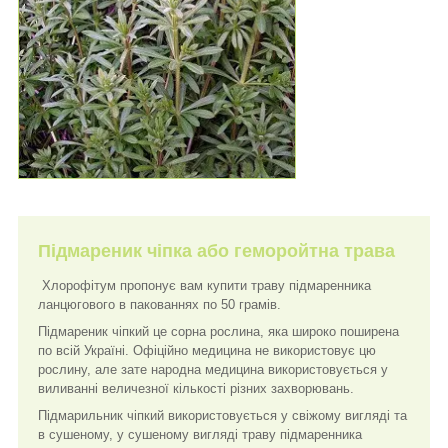
Підмареник чіпка або геморойтна трава
Хлорофітум пропонує вам купити траву підмаренника
ланцюгового в пакованнях по 50 грамів.
Підмареник чіпкий це сорна рослина, яка широко поширена
по всій Україні. Офіційно медицина не використовує цю
рослину, але зате народна медицина використовується у
виливанні величезної кількості різних захворювань.
Підмарильник чіпкий використовується у свіжому вигляді та
в сушеному, у сушеному вигляді траву підмаренника