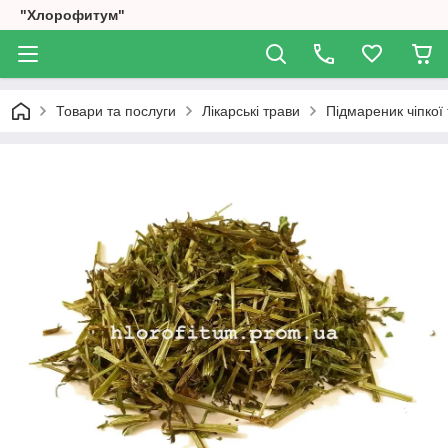
"Хлорофитум"
Товари та послуги
Лікарські трави
Підмареник чіпкої