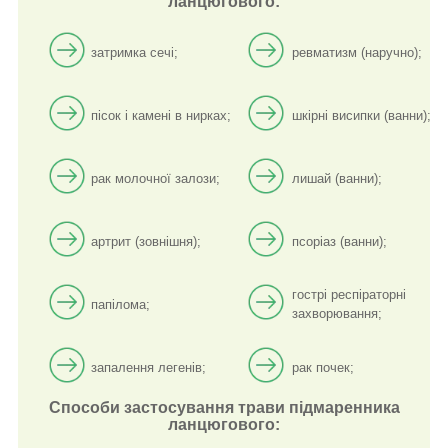
ланцюгового:
затримка сечі;
ревматизм (наручно);
пісок і камені в нирках;
шкірні висипки (ванни);
рак молочної залози;
лишай (ванни);
артрит (зовнішня);
псоріаз (ванни);
гострі респіраторні
папілома;
захворювання;
запалення легенів;
рак почек;
Способи застосування трави підмаренника
ланцюгового: