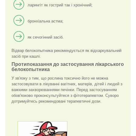
ларингіт як гострий так і хронічний;
бронхіальна астма;
як сечогінний засіб.
Відвар белокопытника рекомендується як відхаркувальний
засіб при кашлі.
Протипоказання до застосування лікарського
белокопытника
У зв'язку з тим, що рослина токсично його не можна
застосовувати в лікуванні вагітних, матерів, дітей і людей з
важкими захворюваннями печінки. Перед застосуванням
обов'язково проконсультуйтеся з фітотерапевтом. Суворо
дотримуйтесь рекомендовані терапевтичні дози.