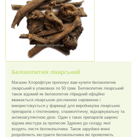
Белокопитнік лікарський
Магазин Хлорофітум пропонує вам купити белокопитнік
лікарський в упаковках по 50 грам. Белокопитнік лікарський
також відомий як белокопитнік гібридний офіційно
вважається лікарською рослинною сировиною і
використовується у фармації для виробництва лікарських
препаратів з гіпотензивну, спазмолітичну, відхаркувальну та
антикоагулянтною дією. Один з таких препаратів широко
відома мікстура за прописом Здренко до складу якої
входять листя белокопытника. Також зарубіжні вчені
розробляють екстракти белокопытника які проявляють