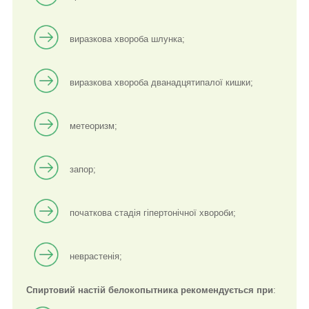
виразкова хвороба шлунка;
виразкова хвороба дванадцятипалої кишки;
метеоризм;
запор;
початкова стадія гіпертонічної хвороби;
неврастенія;
Спиртовий настій белокопытника рекомендується при
: