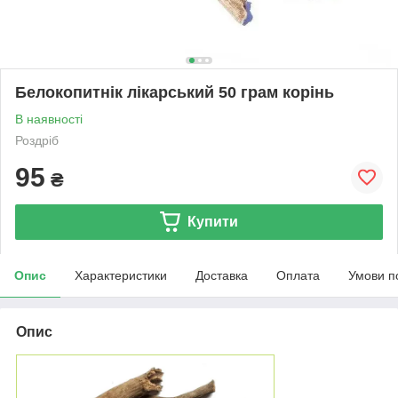
Белокопитнік лікарський 50 грам корінь
В наявності
Роздріб
95
₴
Купити
Опис
Характеристики
Доставка
Оплата
Умови п
Опис