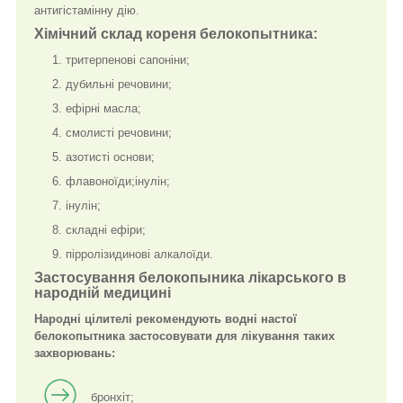
антигістамінну дію.
Хімічний склад кореня белокопытника:
тритерпенові сапоніни;
дубильні речовини;
ефірні масла;
смолисті речовини;
азотисті основи;
флавоноїди;інулін;
інулін;
складні ефіри;
пірролізидинові алкалоїди.
Застосування белокопыника лікарського в
народній медицині
Народні цілителі рекомендують водні настої
белокопытника застосовувати для лікування таких
захворювань:
бронхіт;