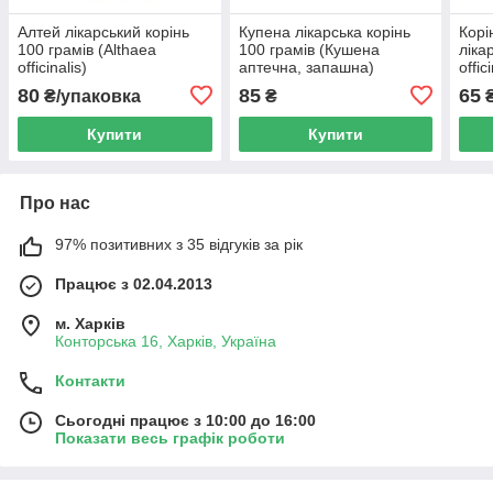
Алтей лікарський корінь
Купена лікарська корінь
Корі
100 грамів (Althaea
100 грамів (Кушена
ліка
officinalis)
аптечна, запашна)
offic
80
85
65
₴/упаковка
₴
₴
Купити
Купити
Про нас
97% позитивних з 35 відгуків за рік
Працює з 02.04.2013
м. Харків
Конторська 16, Харків, Україна
Контакти
Сьогодні працює з 10:00 до 16:00
Показати весь графік роботи