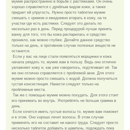
мумие распространено в борьбе с растяжками. Он очень
хорошо справляется с дряблым видом кожи, а также
придает ей упругость. Нужно просто таблетки мумие
смешать с кремом и ежедневно втирать в кожу, на те
участки где есть растяжки. Следует это делать по
несколько раз в день. Перед процедурой лучше принять
ванну для того, что бы кожа распарилась и средство
проникло, как можно глубже. Делайте данное средство
только на день, в противном случае полезных веществ не
останется.
Если у вас на лице стали появляться морщинки и кожа
начала увядать то, мумие вам в пользу. Ведь оно отлично
увлажняет кожу и, как уже говорилось, подтягивает её. Так
же оно отлично справляется с проблемой акне. Для этого
мумие можно просто смешать с водой. Должна получиться
густая консистенция. Нанести следует только на
проблемные места.
Так же с помощью мумие можно похудеть. Для этого стоит
его принимать во внутрь. Употреблять не больше грамма в
день.
Если хочется иметь густые волосы то, мумие вам поможет
и в этом. Оно хорошо лечит волосы. В этом случае
применять его не составит ни какого труда. Следует просто
несколько таблеток добавить в шампунь, подождать пока