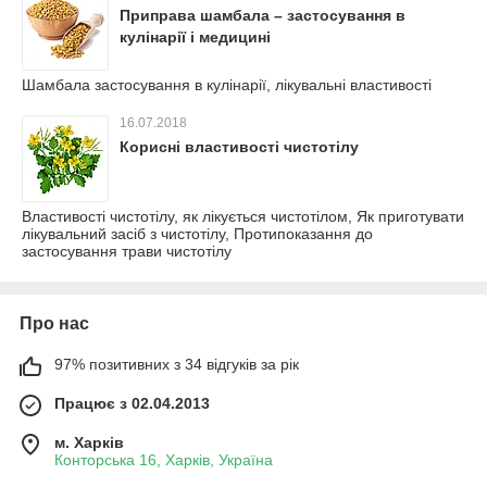
Приправа шамбала – застосування в
кулінарії і медицині
Шамбала застосування в кулінарії, лікувальні властивості
16.07.2018
Корисні властивості чистотілу
Властивості чистотілу, як лікується чистотілом, Як приготувати
лікувальний засіб з чистотілу, Протипоказання до
застосування трави чистотілу
Про нас
97% позитивних з 34 відгуків за рік
Працює з 02.04.2013
м. Харків
Конторська 16, Харків, Україна