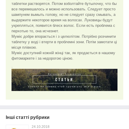
таблетки растворятся. Потом взболтайте бутылочку, что бы
все перемешалось и можно использовать. Следует просто
шампунем вымыть голову, но не следует сразу смывать, а
выдержите некоторое время на волосах. Луковицы будут
укрепляться, появится блеск волос. Если есть проблема с
перхотью то, она исчезнет.
Муміє добре впорається і з целюлітом. Потрібно розчинити
таблетку у воді і втерти в проблемні зони. Потім замотати ці
місця плівкою.
Муміє доступний кожній жінці так, як продається в нашому
фитомаркете і за недорогою ціною.
.
Інші статті рубрики
24.10.2018